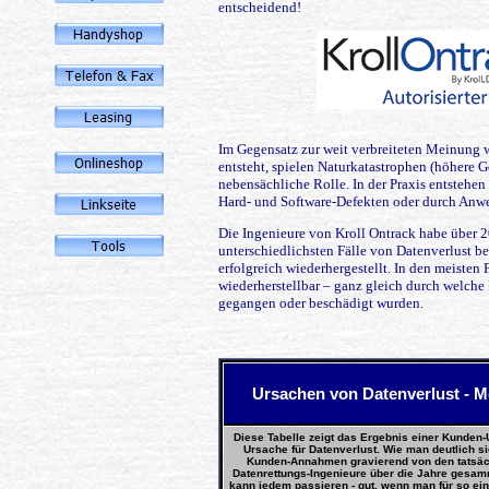
entscheidend!
Im Gegensatz zur weit verbreiteten Meinung w
entsteht, spielen Naturkatastrophen (höhere G
nebensächliche Rolle. In der Praxis entstehen
Hard- und Software-Defekten oder durch Anwe
Die Ingenieure von Kroll Ontrack habe über 2
unterschiedlichsten Fälle von Datenverlust be
erfolgreich wiederhergestellt. In den meisten 
wiederherstellbar – ganz gleich durch welche
gegangen oder beschädigt wurden.
Ursachen von Datenverlust - M
Diese Tabelle zeigt das Ergebnis einer Kunden
Ursache für Datenverlust. Wie man deutlich si
Kunden-Annahmen gravierend von den tatsäch
Datenrettungs-Ingenieure über die Jahre gesam
kann jedem passieren - gut, wenn man für so ein