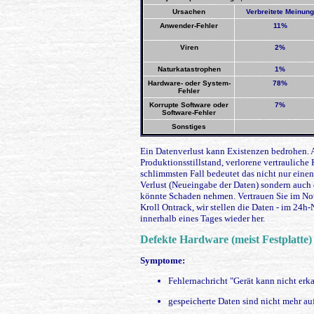
Ursachen
Verbreitete Meinung
Anwender-Fehler
11%
Viren
2%
Naturkatastrophen
1%
Hardware- oder System-
78%
Fehler
Korrupte Software oder
7%
Software-Fehler
Sonstiges
Ein Datenverlust kann Existenzen bedrohen. A
Produktionsstillstand, verlorene vertrauliche
schlimmsten Fall bedeutet das nicht nur einen
Verlust (Neueingabe der Daten) sondern auch 
könnte Schaden nehmen. Vertrauen Sie im Notf
Kroll Ontrack, wir stellen die Daten - im 24h-
innerhalb eines Tages wieder her.
Defekte Hardware (meist Festplatte
Symptome:
Fehlernachricht "Gerät kann nicht erk
gespeicherte Daten sind nicht mehr a