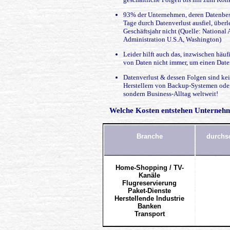
93% der Unternehmen, deren Datenbes
Tage durch Datenverlust ausfiel, überl
Geschäftsjahr nicht (Quelle: National
Administration U.S.A, Washington)
Leider hilft auch das, inzwischen häuf
von Daten nicht immer, um einen Date
Datenverlust & dessen Folgen sind ke
Herstellern von Backup-Systemen oder
sondern Business-Alltag weltweit!
Welche Kosten entstehen Unternehm
Branche
durchsc
Home-Shopping / TV-
Kanäle
Flugreservierung
Paket-Dienste
Herstellende Industrie
Banken
Transport